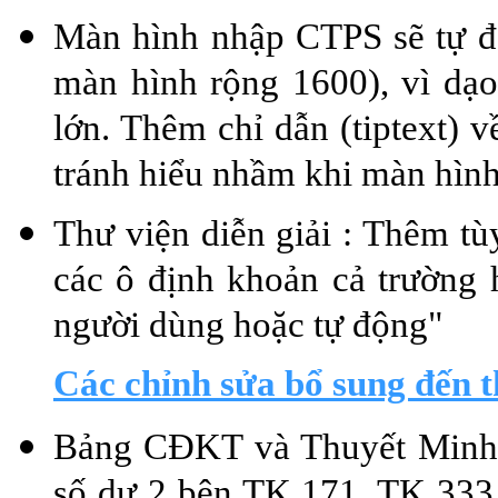
Màn hình nhập CTPS sẽ tự độ
màn hình rộng 1600), vì dạ
lớn. Thêm chỉ dẫn (tiptext) v
tránh hiểu nhầm khi màn hình
Thư viện diễn giải : Thêm tù
các ô định khoản cả trường 
người dùng hoặc tự động"
Các chỉnh sửa bổ sung đến 
Bảng CĐKT và Thuyết Minh c
số dư 2 bên TK 171, TK 333 đ