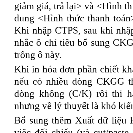
giảm giá, trả lại> và <Hình t
dung <Hình thức thanh toán>
Khi nhập CTPS, sau khi nh
nhắc ô chỉ tiêu bổ sung CK
trống ô này.
Khi in hóa đơn phần chiết kh
nếu có nhiều dòng CKGG th
dòng không (C/K) rồi thi h
nhưng về lý thuyết là khó kiể
Bổ sung thêm Xuất dữ liệu H
việc đối chiếu (và cut/pas