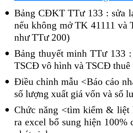
Bảng CĐKT TTư 133 : sửa lại
nếu không mở TK 41111 và T
như TTư 200)
Bảng thuyết minh TTư 133 : s
TSCĐ vô hình và TSCĐ thuê t
Điều chỉnh mẫu <Báo cáo nha
số lượng xuất giá vốn và số l
Chức năng <tìm kiếm & liệt 
ra excel bổ sung hiện 100% c