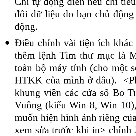
Chỉ tự động điền nếu chỉ tiê
đổi dữ liệu do bạn chủ động 
động.
Điều chỉnh vài tiện ích khá
thêm lệnh Tìm thư mục là 
toàn bộ máy tính (cho một s
HTKK của mình ở đâu). <Ph
khung viền các cửa số Bo T
Vuông (kiểu Win 8, Win 10)
muốn hiện hình ảnh riêng củ
xem sửa trước khi in> chỉnh 2